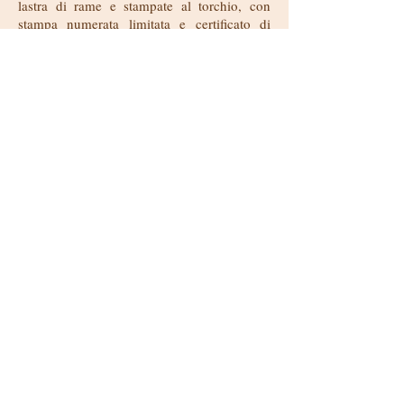
lastra di rame e stampate al torchio, con
stampa numerata limitata e certificato di
autenticità rendono questa bomboniera un
regalo prestigioso, elegante e di classe.
Il disegno della stampa d'arte può essere
commissionato e realizzato secondo
le vostre preferenze.
Guarda come si realizza!