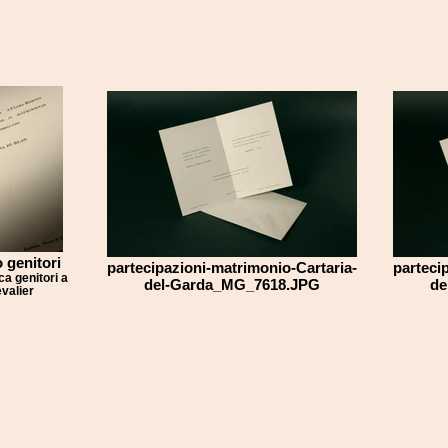
 genitori
partecipazioni-matrimonio-Cartaria-
parteci
a genitori a
del-Garda_MG_7618.JPG
de
evalier